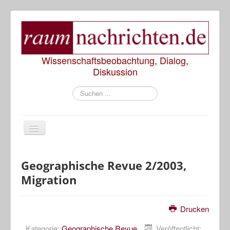
Wissenschaftsbeobachtung, Dialog,
Diskussion
Suchen
...
Start
Geographische Revue 2/2003,
Migration
Rezensionen
Präsentationen
Drucken
Diskussionen
Kategorie:
Geographische Revue
Veröffentlicht: