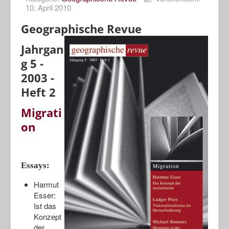
10. April 2010
Porträts
Geographische Revue
Geographische Revue
Jahrgan
g 5 -
2003 -
Heft 2
Migrati
on
Essays:
Harmut
Esser:
Ist das
Konzept
der