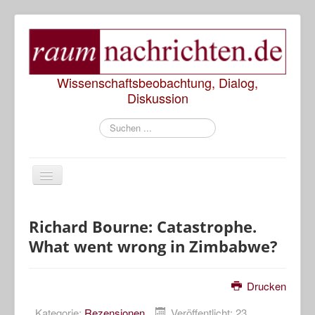
Wissenschaftsbeobachtung, Dialog,
Diskussion
Suchen
...
Start
Richard Bourne: Catastrophe.
What went wrong in Zimbabwe?
Rezensionen
Präsentationen
Drucken
Diskussionen
Kategorie:
Rezensionen
Veröffentlicht: 23.