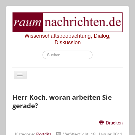
Wissenschaftsbeobachtung, Dialog,
Diskussion
Suchen
...
Start
Herr Koch, woran arbeiten Sie
gerade?
Rezensionen
Präsentationen
Drucken
Diskussionen
Kategorie:
Porträts
Veröffentlicht: 18. Januar 2011