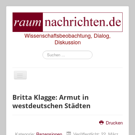
Wissenschaftsbeobachtung, Dialog,
Diskussion
Suchen
...
Start
Britta Klagge: Armut in
westdeutschen Städten
Rezensionen
Präsentationen
Drucken
Diskussionen
Kategorie:
Rezensionen
Veröffentlicht: 22. März