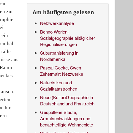
nem
en zur
Am häufigsten gelesen
graphie
Netzwerkanalyse
ei
Benno Werlen:
 ein
Sozialgeographie alltäglicher
 enthält
Regionalisierungen
 alle
Suburbanisierung in
Nordamerika
nisse aus
Pascal Goeke, Swen
m Raum
Zehetmair: Netzwerke
neckes
Naturrisiken und
Sozialkatastrophen
ausch. -
Neue (Kultur)Geographie in
erten
Deutschland und Frankreich
me hin
Gespaltene Städte,
ern
Armutsentwicklungen und
benachteiligte Wohngebiete