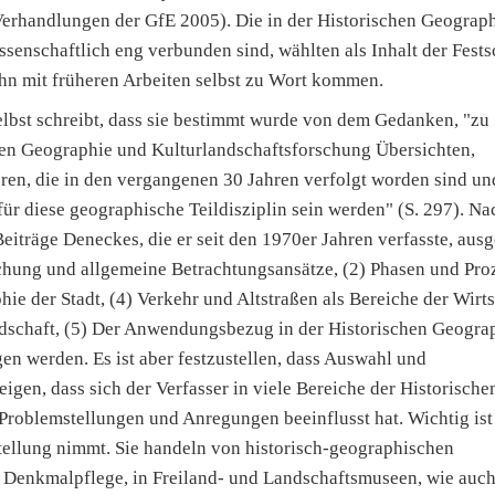
(Verhandlungen der GfE 2005). Die in der Historischen Geograp
senschaftlich eng verbunden sind, wählten als Inhalt der Festsc
 ihn mit früheren Arbeiten selbst zu Wort kommen.
elbst schreibt, dass sie bestimmt wurde von dem Gedanken, "zu
hen Geographie und Kulturlandschaftsforschung Übersichten,
ren, die in den vergangenen 30 Jahren verfolgt worden sind un
ür diese geographische Teildisziplin sein werden" (S. 297). Na
iträge Deneckes, die er seit den 1970er Jahren verfasste, aus
chung und allgemeine Betrachtungsansätze, (2) Phasen und Pro
ie der Stadt, (4) Verkehr und Altstraßen als Bereiche der Wirts
ndschaft, (5) Der Anwendungsbezug in der Historischen Geogra
en werden. Es ist aber festzustellen, dass Auswahl und
en, dass sich der Verfasser in viele Bereiche der Historische
Problemstellungen und Anregungen beeinflusst hat. Wichtig ist
tellung nimmt. Sie handeln von historisch-geographischen
 Denkmalpflege, in Freiland- und Landschaftsmuseen, wie auch