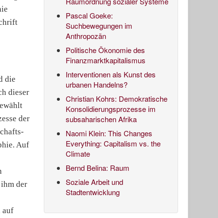
Raumordnung sozialer Systeme
hie
Pascal Goeke:
hrift
Suchbewegungen im
Anthropozän
Politische Ökonomie des
Finanzmarktkapitalismus
Interventionen als Kunst des
d die
urbanen Handelns?
ch dieser
Christian Kohrs: Demokratische
gewählt
Konsolidierungsprozesse im
zesse der
subsaharischen Afrika
chafts-
Naomi Klein: This Changes
Everything: Capitalism vs. the
phie. Auf
Climate
Bernd Belina: Raum
n
Soziale Arbeit und
 ihm der
Stadtentwicklung
 auf