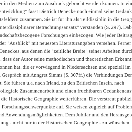
er in den Medien zum Ausdruck gebracht werden können. In ei
ntwicklung" fasst Dietrich Denecke noch einmal seine Gedank
tsfeldern zusammen. Sie ist für ihn als Teildisziplin in die Geo
interdisziplinärer Betrachtungsansatz" verstanden (S. 297). Dab
andschaftsbezogene Forschungen einbezogen. Wie jeder Beitrag
h der "Ausblick" mit neuesten Literaturangaben versehen. Ferner
eneckes, aus denen die "zeitliche Breite" seiner Arbeiten durch
, dass der Autor seine methodischen und theoretischen Erkennt
onnen hat, die er vorwiegend in Niedersachsen und speziell i
m Gespräch mit Anngret Simms (S. 307ff.) die Verbindungen De
Sie führen u.a. nach Irland, zu den Britischen Inseln, nach
 kollegiale Zusammenarbeit und einen fruchtbaren Gedankenaust
 die Historische Geographie weiterführen. Die verstreut publizi
ie Forschungsschwerpunkte auf. Sie weisen zugleich auf Proble
und Anwendungsmöglichkeiten. Dem Jubilar und den Herausgeb
itung - nicht nur in der Historischen Geographie - zu wünschen.