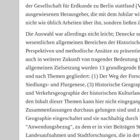
der Gesellschaft für Erdkunde zu Berlin stattfand 
ausgewiesenen Herausgeber, die mit dem Jubilar wis
nicht wie üblich Arbeiten über ihn, sondern ließen
Die Auswahl war allerdings nicht leicht; Denecke s
wesentlichen allgemeinen Bereichen der Historisc
Perspektiven und methodische Ansätze zu präsentie
auch in weiterer Zukunft von tragender Bedeutung f
allgemeinen Zielsetzung wurden 13 grundlegende Be
und nach Themen gegliedert: (1) Der Weg der Fors
Siedlungs- und Flurgenese, (3) Historische Geograph
und Verkehrsgeographie der historischen Kulturla
den Inhalt dieser Themen kann hier nicht eingegang
Zusammenfassungen durchaus gelungen sind und zeig
Geographie eingeschaltet und sie nachhaltig durch 
"Anwendungsbezug", zu dem er in vier Beiträgen S
Landesaufnahmen und Stadtforschungen, die in der