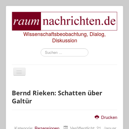
Wissenschaftsbeobachtung, Dialog,
Diskussion
Suchen
...
Start
Bernd Rieken: Schatten über
Galtür
Rezensionen
Präsentationen
Drucken
Diskussionen
Kategorie:
Rezensionen
Veröffentlicht: 21. Januar