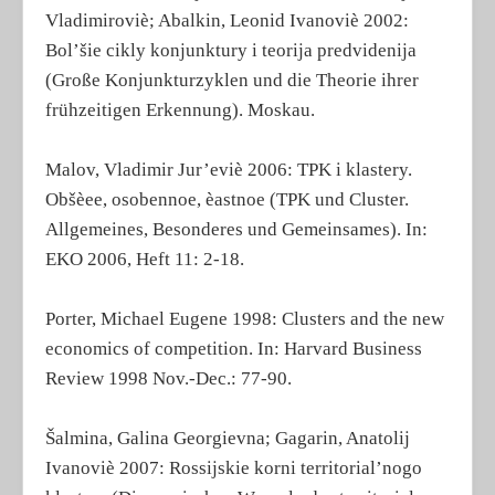
Vladimiroviè; Abalkin, Leonid Ivanoviè 2002:
Bol’šie cikly konjunktury i teorija predvidenija
(Große Konjunkturzyklen und die Theorie ihrer
frühzeitigen Erkennung). Moskau.
Malov, Vladimir Jur’eviè 2006: TPK i klastery.
Obšèee, osobennoe, èastnoe (TPK und Cluster.
Allgemeines, Besonderes und Gemeinsames). In:
EKO 2006, Heft 11: 2-18.
Porter, Michael Eugene 1998: Clusters and the new
economics of competition. In: Harvard Business
Review 1998 Nov.-Dec.: 77-90.
Šalmina, Galina Georgievna; Gagarin, Anatolij
Ivanoviè 2007: Rossijskie korni territorial’nogo