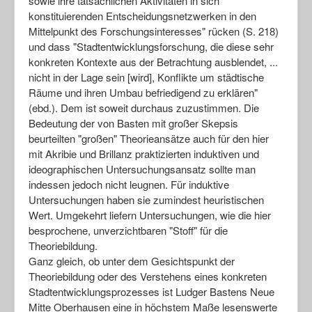
sowie ihre tatsächlichen Aktivitäten in sich
konstituierenden Entscheidungsnetzwerken in den
Mittelpunkt des Forschungsinteresses" rücken (S. 218)
und dass "Stadtentwicklungsforschung, die diese sehr
konkreten Kontexte aus der Betrachtung ausblendet, ...
nicht in der Lage sein [wird], Konflikte um städtische
Räume und ihren Umbau befriedigend zu erklären"
(ebd.). Dem ist soweit durchaus zuzustimmen. Die
Bedeutung der von Basten mit großer Skepsis
beurteilten "großen" Theorieansätze auch für den hier
mit Akribie und Brillanz praktizierten induktiven und
ideographischen Untersuchungsansatz sollte man
indessen jedoch nicht leugnen. Für induktive
Untersuchungen haben sie zumindest heuristischen
Wert. Umgekehrt liefern Untersuchungen, wie die hier
besprochene, unverzichtbaren "Stoff" für die
Theoriebildung.
Ganz gleich, ob unter dem Gesichtspunkt der
Theoriebildung oder des Verstehens eines konkreten
Stadtentwicklungsprozesses ist Ludger Bastens Neue
Mitte Oberhausen eine in höchstem Maße lesenswerte