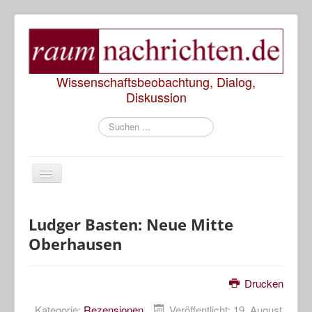
Wissenschaftsbeobachtung, Dialog,
Diskussion
Suchen
...
Start
Ludger Basten: Neue Mitte
Oberhausen
Rezensionen
Präsentationen
Drucken
Diskussionen
Kategorie:
Rezensionen
Veröffentlicht: 19. August