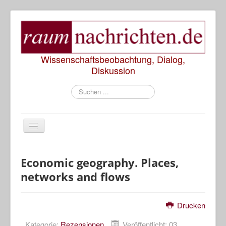
Wissenschaftsbeobachtung, Dialog,
Diskussion
Suchen
...
Start
Economic geography. Places,
networks and flows
Rezensionen
Präsentationen
Drucken
Diskussionen
Kategorie:
Rezensionen
Veröffentlicht: 03.