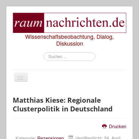
Wissenschaftsbeobachtung, Dialog,
Diskussion
Suchen
...
Start
Matthias Kiese: Regionale
Clusterpolitik in Deutschland
Rezensionen
Präsentationen
Drucken
Diskussionen
Kategorie:
Rezensionen
Veröffentlicht: 24. April